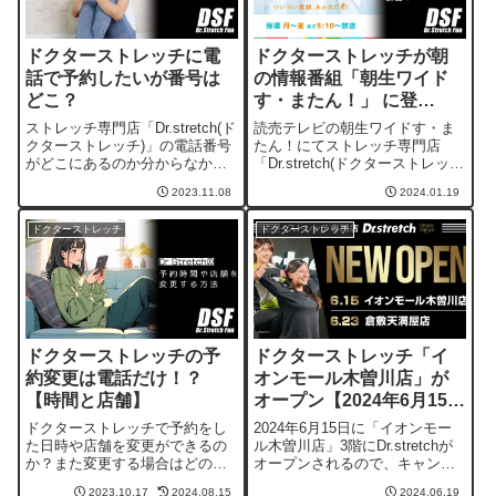
ドクターストレッチに電
ドクターストレッチが朝
話で予約したいが番号は
の情報番組「朝生ワイド
どこ？
す・またん！」 に登
場！！
ストレッチ専門店「Dr.stretch(ド
読売テレビの朝生ワイドす・ま
クターストレッチ)」の電話番号
たん！にてストレッチ専門店
がどこにあるのか分からなかっ
「Dr.stretch(ドクターストレッ
たので、いろいろ調べた内容を
チ)」が紹介され、佐藤佳奈アナ
2023.11.08
2024.01.19
ご紹介しています。
と達淳一さんが実際にストレッ
チ施術を受けた内容を動画と文
ドクターストレッチ
ドクターストレッチ
章で詳しく紹介しています。
ドクターストレッチの予
ドクターストレッチ「イ
約変更は電話だけ！？
オンモール木曽川店」が
【時間と店舗】
オープン【2024年6月15
日】
ドクターストレッチで予約をし
2024年6月15日に「イオンモー
た日時や店舗を変更ができるの
ル木曽川店」3階にDr.stretchが
か？また変更する場合はどのよ
オープンされるので、キャンペ
うな方法があるのかを、私の体
ーンや店舗の情報をご紹介して
2023.10.17
2024.08.15
2024.06.19