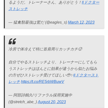
るようだ。トレーナーさん、ありがとう！
#ドクター
ストレッチ
— 猛禽類最強は鷲だ (@eagles_s)
March 12, 2023
冷房で体冷えて特に首肩周りカッチカチ🥵
自分でやるストレッチより、トレーナーにしてもら
うストレッチはほんとに効果が違うから似たお悩み
の方ぜひストレッチ受けてほしい🥹✨
#ドクタースト
レッチ
https://t.co/RE5rbWBuwV
— 阿部詩鶴久/リファラル採用実施中
(@stretch_abe_)
August 20, 2023