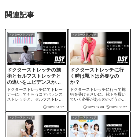
関連記事
ドクターストレッチ
ドクターストレッチ
ドクターストレッチの施
ドクターストレッチに行
術とセルフストレッチと
く時は靴下は必要なの
の違いをエビデンスから
か？
紹介！
ドクターストレッチにてトレー
ドクターストレッチに行って施
ナーにしてもらうコアバランス
術を受けるさいに、靴下を履い
ストレッチと、セルフストレッ
ていく必要があるのかどうかが
チとの比較をした論文をわかり
気になったので調べてみました
2024.04.17
2023.09.08
2024.08.27
やすく解説している記事です。
ので、ご紹介をしています。
ドクターストレッチ
ドクターストレッチ