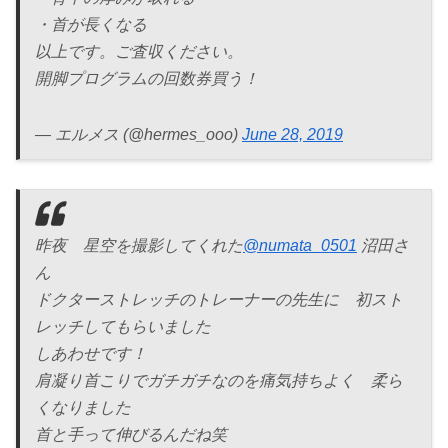
・首が長くなる
以上です。ご査収ください。
開脚プログラムの回数券買う！
— エルメス (@hermes_ooo)
June 28, 2019
昨夜 星空を撮影してくれた
@numata_0501
沼田さ
ん
ドクターストレッチのトレーナーの先生に 初スト
レッチしてもらいました
しあわせです！
肩凝り首こりでガチガチなのを痛気持ちよく 柔ら
くなりました
首と手って伸びるんだね笑