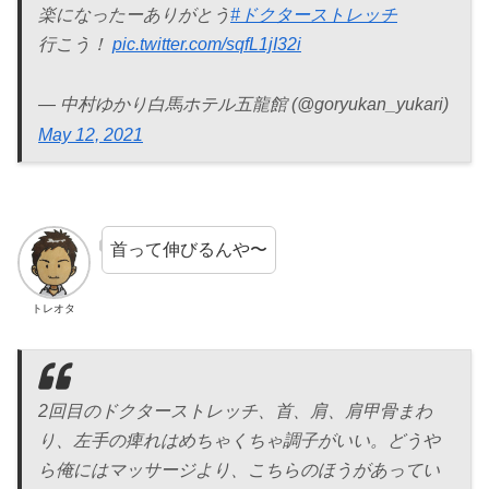
楽になったーありがとう
#ドクターストレッチ
行こう！
pic.twitter.com/sqfL1jI32i
— 中村ゆかり白馬ホテル五龍館 (@goryukan_yukari)
May 12, 2021
首って伸びるんや〜
トレオタ
2回目のドクターストレッチ、首、肩、肩甲骨まわ
り、左手の痺れはめちゃくちゃ調子がいい。どうや
ら俺にはマッサージより、こちらのほうがあってい