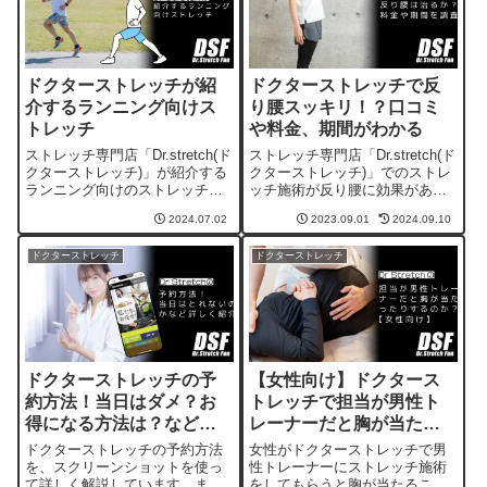
ドクターストレッチが紹
ドクターストレッチで反
介するランニング向けス
り腰スッキリ！？口コミ
トレッチ
や料金、期間がわかる
ストレッチ専門店「Dr.stretch(ド
ストレッチ専門店「Dr.stretch(ド
クターストレッチ)」が紹介する
クターストレッチ)」でのストレ
ランニング向けのストレッチと
ッチ施術が反り腰に効果がある
ともに、運動前後に行うといい
のかどうか、料金や期間、SNS
2024.07.02
2023.09.01
2024.09.10
ストレッチをご紹介していま
での口コミなどを調べたので、
す。
ご紹介しています。
ドクターストレッチ
ドクターストレッチ
ドクターストレッチの予
【女性向け】ドクタース
約方法！当日はダメ？お
トレッチで担当が男性ト
得になる方法は？など詳
レーナーだと胸が当たっ
しく紹介
たりするのか？
ドクターストレッチの予約方法
女性がドクターストレッチで男
を、スクリーンショットを使っ
性トレーナーにストレッチ施術
て詳しく解説しています。また
をしてもらうと胸が当たること