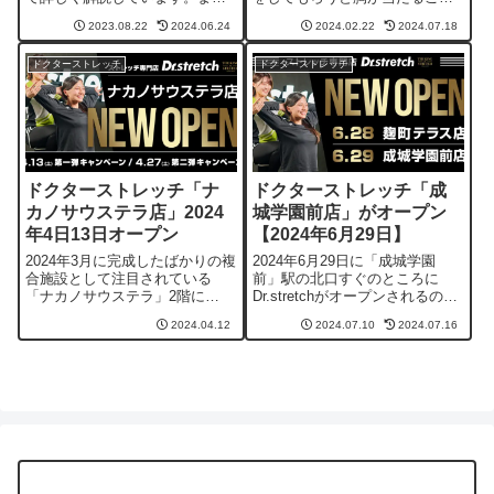
当日の予約は可能なのか？お得
があるのかどうかを、SNSや口
2023.08.22
2024.06.24
2024.02.22
2024.07.18
な方法ないのか？なども調べて
コミサイトなどから調べた内容
紹介しています。
を紹介するとともに、その対策
ドクターストレッチ
ドクターストレッチ
も掲載しています。
ドクターストレッチ「ナ
ドクターストレッチ「成
カノサウステラ店」2024
城学園前店」がオープン
年4日13日オープン
【2024年6月29日】
2024年3月に完成したばかりの複
2024年6月29日に「成城学園
合施設として注目されている
前」駅の北口すぐのところに
「ナカノサウステラ」2階に
Dr.stretchがオープンされるの
Dr.stretchがオープンされるの
で、キャンペーンや店舗の情報
2024.04.12
2024.07.10
2024.07.16
で、キャンペーンや店舗の情報
をご紹介しています。
をご紹介しています。