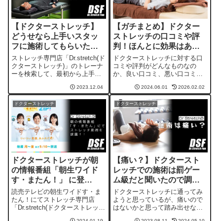
【ドクターストレッチ】
【ガチまとめ】ドクター
どうせなら上手いスタッ
ストレッチの口コミや評
フに施術してもらいたい
判！ほんとに効果はある
から検索してみた
のか？
ストレッチ専門店「Dr.stretch(ド
ドクターストレッチに対する口
クターストレッチ)」のトレーナ
コミや評判がどんなものなの
ーを検索して、最初から上手な
か、良い口コミ、悪い口コミ合
トレーナーを指名して施術して
わせて調べた結果をご紹介して
2023.12.04
2024.06.01
2026.02.02
もらう予約方法を調べたので、
いる記事です。その他、特徴や
ご紹介しています。
効果、予約方法なども合わせて
ドクターストレッチ
ドクターストレッチ
紹介！
ドクターストレッチが朝
【痛い？】ドクタースト
の情報番組「朝生ワイド
レッチでの施術は罰ゲー
す・またん！」 に登
ム級だと聞いたので調べ
場！！
てみた
読売テレビの朝生ワイドす・ま
ドクターストレッチに通ってみ
たん！にてストレッチ専門店
ようと思っているが、痛いので
「Dr.stretch(ドクターストレッ
はないかと思って踏み出せない
チ)」が紹介され、佐藤佳奈アナ
人向けに、SNSなどの口コミか
2024.01.19
2023.08.11
2024.05.10