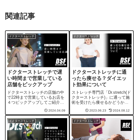
関連記事
ドクターストレッチ
ドクターストレッチ
ドクターストレッチで遅
ドクターストレッチに通
い時間まで営業している
ったら痩せる？ダイエッ
店舗をピックアップ
ト効果について
ドクターストレッチの店舗の中
ストレッチ専門店「Dr.stretch(ド
で22時まで営業しているお店を
クターストレッチ)」に通って施
４つピックアップしてご紹介し
術を受けたら痩せるかどうかを
ているページです。
調べて見たら、痩せやすい体質
2024.04.09
2023.06.23
2024.08.12
づくりには効果がありそうだと
いうことがわかったので解説し
ドクターストレッチ
ドクターストレッチ
ています。